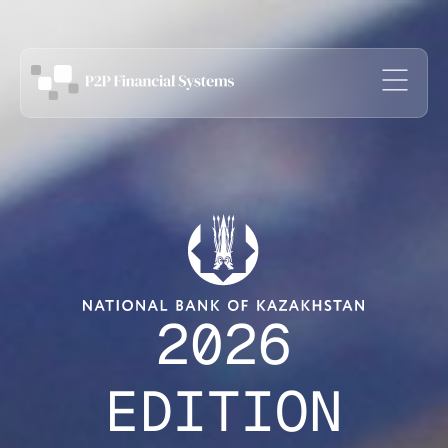
2
0
2
6
E
D
I
T
I
O
N